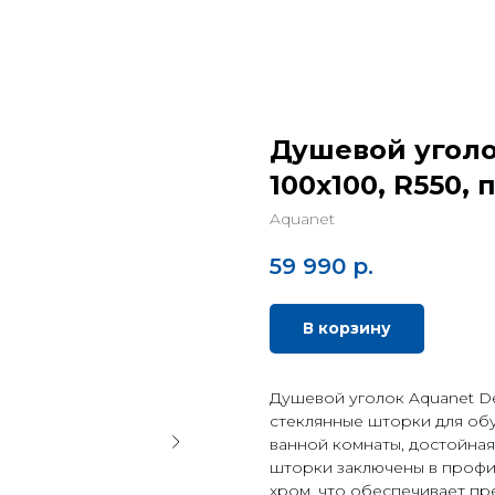
Душевой уголо
100x100, R550,
Aquanet
59 990
р.
В корзину
Душевой уголок Aquanet D
стеклянные шторки для об
ванной комнаты, достойная
шторки заключены в профи
хром, что обеспечивает п