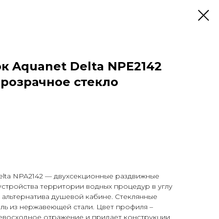
к Aquanet Delta NPE2142
 прозрачное стекло
elta NPA2142 — двухсекционные раздвижные
устройства территории водных процедур в углу
 альтернатива душевой кабине. Стеклянные
ль из нержавеющей стали. Цвет профиля –
ревосходное отражение и придает конструкции