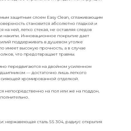
мым защитным слоем Easy Clean, сглаживающим
оверхность становится абсолютно гладкой и
 на ней, легко стекая, не оставляя следов
я и накипи. Инновационное покрытие дает
силий поддерживать в душевом уголке
ло имеет высокую прочность, а в случае
олков, что предотвращает травмы.
но передвигаются на двойном усиленном
одшипником — достаточно лишь легкого
с сияющей хромированной отделкой.
я непосредственно на пол или же на поддон,
полнительно.
и: нержавеющая сталь SS 304, радиус открытия