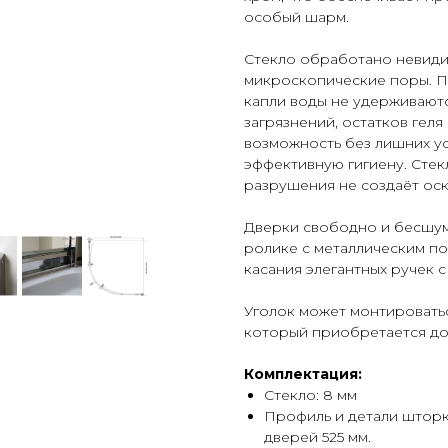
особый шарм.
Стекло обработано невиди
микроскопические поры. П
капли воды не удерживаются
загрязнений, остатков гел
возможность без лишних у
эффективную гигиену. Стек
разрушения не создаёт оск
Дверки свободно и бесшум
ролике с металлическим п
касания элегантных ручек 
Уголок может монтироватьс
который приобретается до
Комплектация:
Стекло: 8 мм
Профиль и детали шторк
дверей 525 мм.