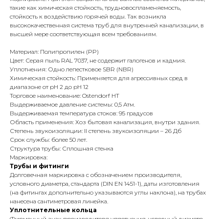
такие как химическая стойкость, трудновоспламеняемость,
стойкость к воздействию горячей воды. Так возникла
высококачественная система труб для внутренней канализации, в
высшей мере соответствующая всем требованиям.
Материал: Полипропилен (PP)
Цвет: Серая пыль RAL 7037, не содержит галогенов и кадмия.
Уплотнения: Одно лепестковое SBR (NBR)
Химическая стойкость: Применяется для агрессивных сред в
диапазоне от pH 2 до pH 12
Торговое наименование: Ostendorf HT
Выдерживаемое давление системы: 0,5 Атм.
Выдерживаемая температура стоков: 95 градусов
Область применения: Хоз бытовая канализация, внутри здания.
Степень звукоизоляции: II степень звукоизоляции – 26 Дб
Срок службы: более 50 лет.
Структура трубы: Сплошная стенка
Маркировка:
Трубы и фитинги
Долговечная маркировка с обозначением производителя,
условного диаметра, стандарта (DIN EN 1451-1), даты изготовления
(на фитингах дополнительно указываются углы наклона), на трубах
нанесена сантиметровая линейка.
Уплотнительные кольца
Фирменный знак производителя уплотнения, условный диаметр,