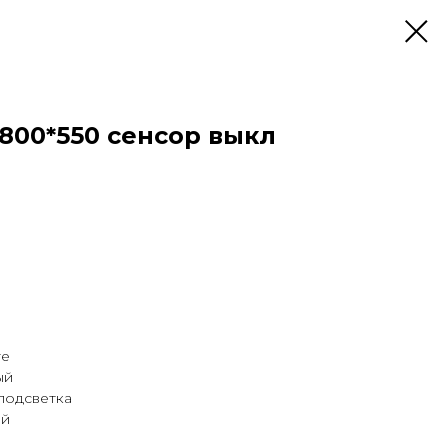
800*550 сенсор выкл
те
ый
подсветка
ый