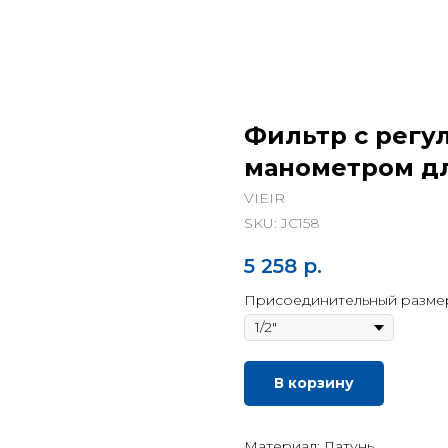
Фильтр с регу
манометром дл
VIEIR
SKU:
JC158
5 258
р.
Присоединительный разме
В корзину
Материал: Латунь