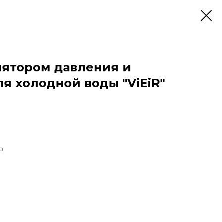
лятором давления и
я холодной воды "ViEiR"
р